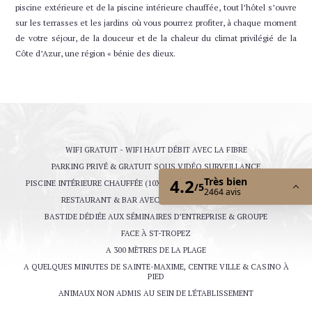
Changer les dates
Continuer
piscine extérieure et de la piscine intérieure chauffée, tout l’hôtel s’ouvre
sur les terrasses et les jardins où vous pourrez profiter, à chaque moment
de votre séjour, de la douceur et de la chaleur du climat privilégié de la
Côte d’Azur, une région « bénie des dieux.
WIFI GRATUIT - WIFI HAUT DÉBIT AVEC LA FIBRE
PARKING PRIVÉ & GRATUIT SOUS VIDÉO SURVEILLANCE
PISCINE INTÉRIEURE CHAUFFÉE (10X5) & PISCINE EXTÉRIEURE (200 M²)
RESTAURANT & BAR AVEC TERRASSE ENSOLEILLÉE
BASTIDE DÉDIÉE AUX SÉMINAIRES D’ENTREPRISE & GROUPE
FACE À ST-TROPEZ
A 300 MÈTRES DE LA PLAGE
A QUELQUES MINUTES DE SAINTE-MAXIME, CENTRE VILLE & CASINO À
PIED
ANIMAUX NON ADMIS AU SEIN DE L'ÉTABLISSEMENT