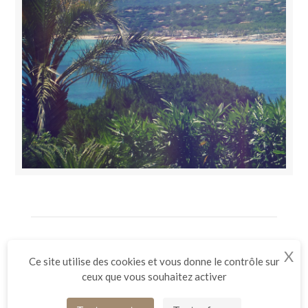
LES JARDINS DE SAINTE-MAXIME
X
Ma
CHEMIN DES 2 RUISSEAUX
83120
SAINTE-MAXIME
FRANCE
Ce site utilise des cookies et vous donne le contrôle sur
TEL /
+33 (0)4 94 55 45 00
ceux que vous souhaitez activer
FAX /
+33 (0)4 94 43 80 48
EMAIL /
HOTEL-SAINTEMAXIME@MILEADE.COM