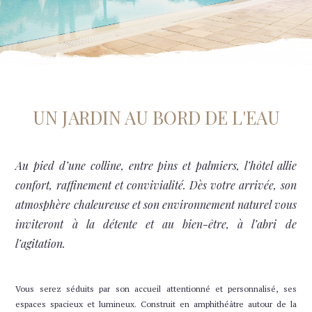
27
28
29
30
31
1
2
6
3
4
5
7
8
9
10
11
12
13
14
15
16
UN JARDIN AU BORD DE L'EAU
17
18
19
20
21
22
23
Au pied d’une colline, entre pins et palmiers, l’hôtel allie
confort, raffinement et convivialité. Dès votre arrivée, son
24
25
26
27
28
29
30
atmosphère chaleureuse et son environnement naturel vous
inviteront à la détente et au bien-être, à l’abri de
31
1
2
3
4
5
6
l’agitation.
Indisponible
Prix le plus bas
Durée minimum de séjour
Dernières disponibilités
Vous serez séduits par son accueil attentionné et personnalisé, ses
espaces spacieux et lumineux. Construit en amphithéâtre autour de la