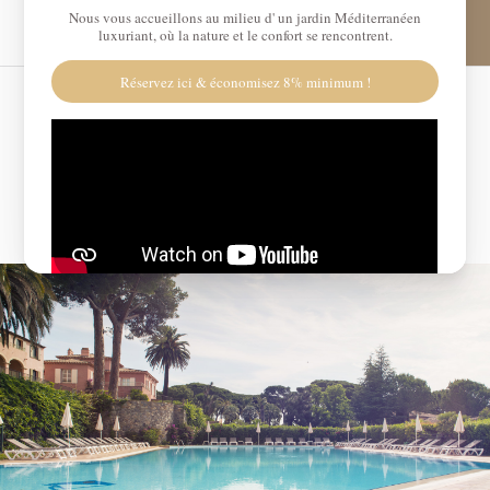
Panneau de gestion des cookies
€
Code Promo
Date d'arrivée
Date de départ
Avez vous un code promo ?
Valider
Je ne dispose pas de code promo
Cliquer dans le calendrier
AOÛT
2026
LU
MA
ME
JE
VE
SA
DI