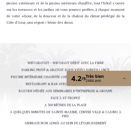
Changer les dates
Continuer
piscine extérieure et de la piscine intérieure chauffée, tout l’hôtel s’ouvre
sur les terrasses et les jardins où vous pourrez profiter, à chaque moment
de votre séjour, de la douceur et de la chaleur du climat privilégié de la
Côte d’Azur, une région « bénie des dieux.
WIFI GRATUIT - WIFI HAUT DÉBIT AVEC LA FIBRE
PARKING PRIVÉ & GRATUIT SOUS VIDÉO SURVEILLANCE
PISCINE INTÉRIEURE CHAUFFÉE (10X5) & PISCINE EXTÉRIEURE (200 M²)
RESTAURANT & BAR AVEC TERRASSE ENSOLEILLÉE
BASTIDE DÉDIÉE AUX SÉMINAIRES D’ENTREPRISE & GROUPE
FACE À ST-TROPEZ
A 300 MÈTRES DE LA PLAGE
A QUELQUES MINUTES DE SAINTE-MAXIME, CENTRE VILLE & CASINO À
PIED
ANIMAUX NON ADMIS AU SEIN DE L'ÉTABLISSEMENT