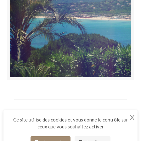
LES JARDINS DE SAINTE-MAXIME
X
Ma
CHEMIN DES 2 RUISSEAUX
83120
SAINTE-MAXIME
FRANCE
Ce site utilise des cookies et vous donne le contrôle sur
TEL /
+33 (0)4 94 55 45 00
ceux que vous souhaitez activer
FAX /
+33 (0)4 94 43 80 48
EMAIL /
HOTEL-SAINTEMAXIME@MILEADE.COM