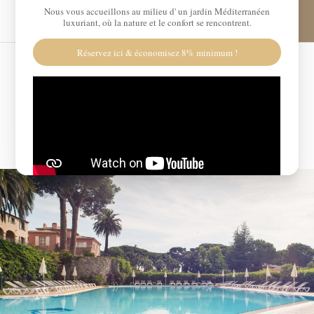
Panneau de gestion des cookies
€
Code Promo
Date d'arrivée
Date de départ
Avez vous un code promo ?
Valider
Je ne dispose pas de code promo
Cliquer dans le calendrier
AOÛT
2026
LU
MA
ME
JE
VE
SA
DI