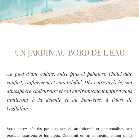
27
28
29
30
31
1
2
7
3
4
5
6
8
9
10
11
12
13
14
15
16
UN JARDIN AU BORD DE L'EAU
17
18
19
20
21
22
23
Au pied d’une colline, entre pins et palmiers, l’hôtel allie
confort, raffinement et convivialité. Dès votre arrivée, son
24
25
26
27
28
29
30
atmosphère chaleureuse et son environnement naturel vous
inviteront à la détente et au bien-être, à l’abri de
31
1
2
3
4
5
6
l’agitation.
Indisponible
Prix le plus bas
Durée minimum de séjour
Dernières disponibilités
Vous serez séduits par son accueil attentionné et personnalisé, ses
espaces spacieux et lumineux. Construit en amphithéâtre autour de la