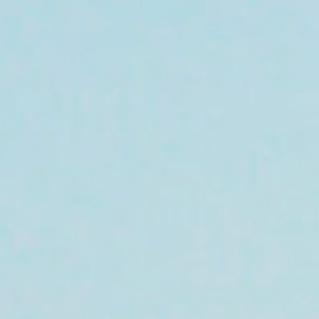
6
7
8
9
13
14
15
16
20
21
22
23
27
28
29
30
3
4
5
6
Durée minimum de séjour
Dernières disponibilités
Changer les dates
Continuer