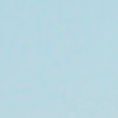
3
4
5
10
11
12
CE
17
18
19
24
25
26
31
1
2
Indisponible
Prix le plus bas