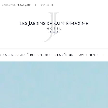
LANGUAGE
FRANÇAIS
|
DEVISE
€
Code Promo
D
Avez v
MINAIRES
BIEN ÊTRE
PHOTOS
LA RÉGION
AVIS CLIENTS
CO
Je ne disp
Cliquer dans le calendrier
LU
MA
ME
27
28
29