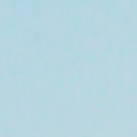
Paiement securisé
+33 (0)4 94 55 45 00
hotel-saintemaxime@mileade.com
CHEMIN DES 2 RUISSEAUX 83120 SAINTE-MAXIME FRAN