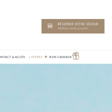
ate d'arrivée
Date de départ
RÉSERVER VOTRE SÉJOUR
Meilleurs tarifs garantis
ous un code promo ?
Valider
NTACT & ACCÈS
OFFRES
BON CADEAUX
ose pas de code promo
AOÛT
2026
JE
VE
SA
DI
30
31
1
2